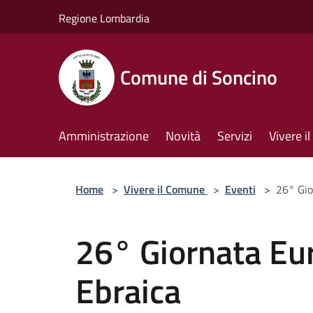
Salta al contenuto principale
Regione Lombardia
Comune di Soncino
Amministrazione
Novità
Servizi
Vivere 
Home
>
Vivere il Comune
>
Eventi
>
26° Gio
26° Giornata Eur
Ebraica