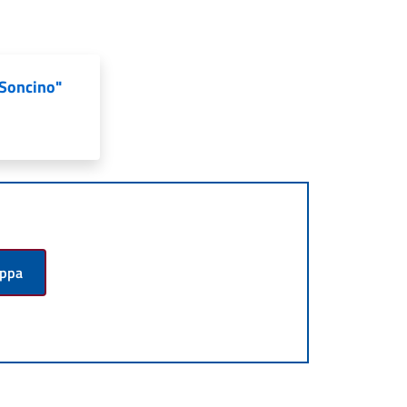
"Soncino"
appa