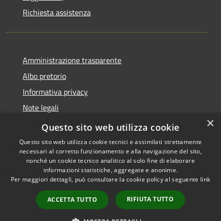
Richiesta assistenza
Amministrazione trasparente
Albo pretorio
Informativa privacy
Note legali
×
Dichiarazione di accessibilità
Questo sito web utilizza cookie
Questo sito web utilizza cookie tecnici e assimilati strettamente
necessari al corretto funzionamento e alla navigazione del sito,
nonché un cookie tecnico analitico al solo fine di elaborare
informazioni statistiche, aggregate e anonime.
RSS
Copyright © 2026 • Comune di
Per maggiori dettagli, può consultare la cookie policy al seguente
link
Accessibilità
Soncino • Powered by
Privacy
Municipium
Accesso
•
RIFIUTA TUTTO
ACCETTA TUTTO
Cookie
redazione
Mappa del sito