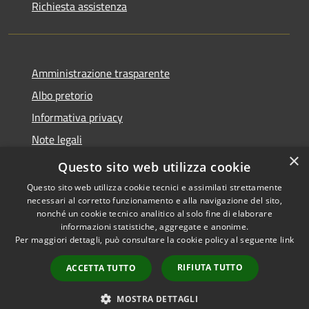
Richiesta assistenza
Amministrazione trasparente
Albo pretorio
Informativa privacy
Note legali
×
Dichiarazione di accessibilità
Questo sito web utilizza cookie
Questo sito web utilizza cookie tecnici e assimilati strettamente
necessari al corretto funzionamento e alla navigazione del sito,
nonché un cookie tecnico analitico al solo fine di elaborare
informazioni statistiche, aggregate e anonime.
RSS
Copyright © 2026 • Comune di
Per maggiori dettagli, può consultare la cookie policy al seguente
link
Accessibilità
Soncino • Powered by
Privacy
Municipium
Accesso
•
RIFIUTA TUTTO
ACCETTA TUTTO
Cookie
redazione
Mappa del sito
MOSTRA DETTAGLI