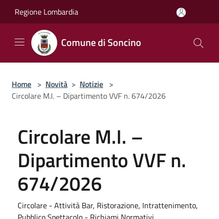
Salta al contenuto principale
Regione Lombardia
Comune di Soncino
Home
>
Novità
>
Notizie
>
Circolare M.I. – Dipartimento VVF n. 674/2026
Circolare M.I. –
Dipartimento VVF n.
674/2026
Circolare - Attività Bar, Ristorazione, Intrattenimento,
Pubblico Spettacolo - Richiami Normativi