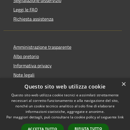
Segnalazione disservizio
Leggi le FAQ
Richiesta assistenza
Amministrazione trasparente
Albo pretorio
Informativa privacy
Note legali
×
Dichiarazione di accessibilità
Questo sito web utilizza cookie
Questo sito web utilizza cookie tecnici e assimilati strettamente
necessari al corretto funzionamento e alla navigazione del sito,
nonché un cookie tecnico analitico al solo fine di elaborare
informazioni statistiche, aggregate e anonime.
RSS
Copyright © 2026 • Comune di
Per maggiori dettagli, può consultare la cookie policy al seguente
link
Accessibilità
Soncino • Powered by
Privacy
Municipium
Accesso
•
RIFIUTA TUTTO
ACCETTA TUTTO