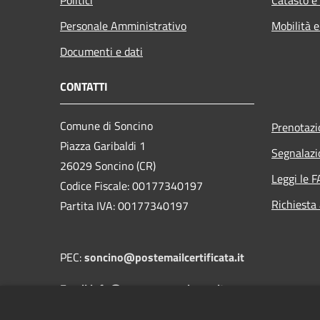
Personale Amministrativo
Mobilità e
Documenti e dati
CONTATTI
Comune di Soncino
Prenotaz
Piazza Garibaldi 1
Segnalazi
26029 Soncino (CR)
Leggi le 
Codice Fiscale: 00177340197
Richiesta
Partita IVA: 00177340197
PEC:
soncino@postemailcertificata.it
Email:info@comune.soncino.cr.it