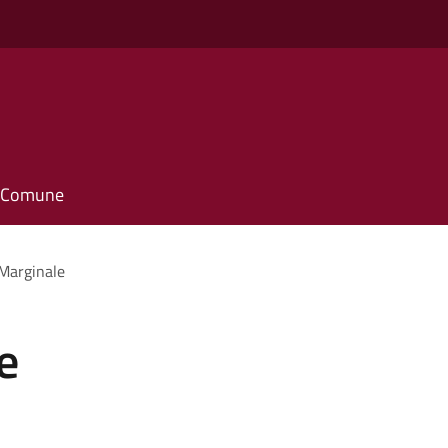
il Comune
Marginale
e