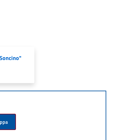
"Soncino"
appa