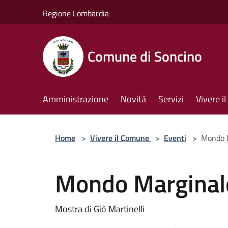
Salta al contenuto principale
Regione Lombardia
Comune di Soncino
Amministrazione
Novità
Servizi
Vivere 
Home
>
Vivere il Comune
>
Eventi
>
Mondo 
Mondo Marginal
Mostra di Giò Martinelli