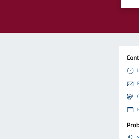
Cont
Prob