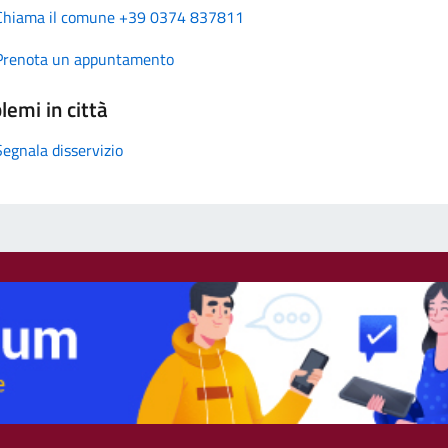
Chiama il comune +39 0374 837811
Prenota un appuntamento
lemi in città
Segnala disservizio