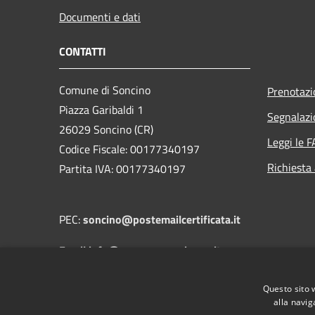
Documenti e dati
CONTATTI
Comune di Soncino
Prenotaz
Piazza Garibaldi 1
Segnalazi
26029 Soncino (CR)
Leggi le 
Codice Fiscale: 00177340197
Richiesta
Partita IVA: 00177340197
PEC:
soncino@postemailcertificata.it
Email:info@comune.soncino.cr.it
Questo sito 
Centralino Unico: 0374 837811
alla navig