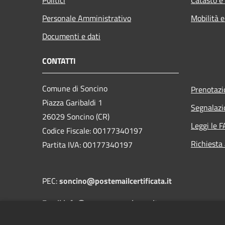
Personale Amministrativo
Mobilità e
Documenti e dati
CONTATTI
Comune di Soncino
Prenotaz
Piazza Garibaldi 1
Segnalazi
26029 Soncino (CR)
Leggi le 
Codice Fiscale: 00177340197
Richiesta
Partita IVA: 00177340197
PEC:
soncino@postemailcertificata.it
Email:info@comune.soncino.cr.it