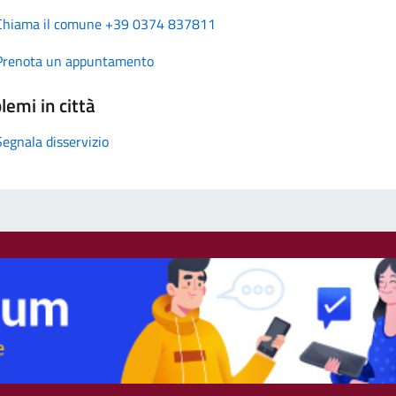
Chiama il comune +39 0374 837811
Prenota un appuntamento
lemi in città
Segnala disservizio