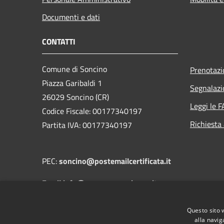
Documenti e dati
CONTATTI
Comune di Soncino
Prenotaz
Piazza Garibaldi 1
Segnalazi
26029 Soncino (CR)
Leggi le 
Codice Fiscale: 00177340197
Richiesta
Partita IVA: 00177340197
PEC:
soncino@postemailcertificata.it
Email:info@comune.soncino.cr.it
Questo sito 
Centralino Unico: 0374 837811
alla navig