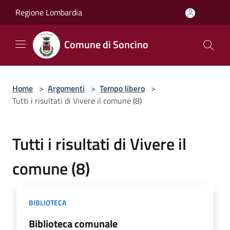
Salta al contenuto principale
Regione Lombardia
Comune di Soncino
Home
>
Argomenti
>
Tempo libero
>
Tutti i risultati di Vivere il comune (8)
Tutti i risultati di Vivere il
comune (8)
BIBLIOTECA
Biblioteca comunale