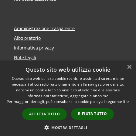
Amministrazione trasparente
Albo pretorio
Informativa privacy
Note legali
×
Dichiarazione di accessibilità
Questo sito web utilizza cookie
Questo sito web utilizza cookie tecnici e assimilati strettamente
necessari al corretto funzionamento e alla navigazione del sito,
nonché un cookie tecnico analitico al solo fine di elaborare
informazioni statistiche, aggregate e anonime.
RSS
Copyright © 2026 • Comune di
Per maggiori dettagli, può consultare la cookie policy al seguente
link
Accessibilità
Soncino • Powered by
Privacy
Municipium
Accesso
•
RIFIUTA TUTTO
ACCETTA TUTTO
Cookie
redazione
Mappa del sito
MOSTRA DETTAGLI