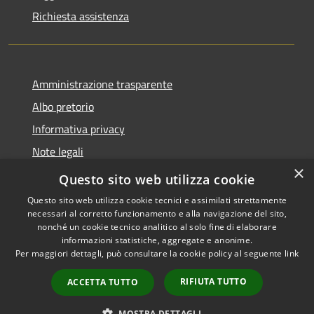
Richiesta assistenza
Amministrazione trasparente
Albo pretorio
Informativa privacy
Note legali
×
Dichiarazione di accessibilità
Questo sito web utilizza cookie
Questo sito web utilizza cookie tecnici e assimilati strettamente
necessari al corretto funzionamento e alla navigazione del sito,
nonché un cookie tecnico analitico al solo fine di elaborare
informazioni statistiche, aggregate e anonime.
RSS
Copyright © 2026 • Comune di
Per maggiori dettagli, può consultare la cookie policy al seguente
link
Accessibilità
Soncino • Powered by
Privacy
Municipium
Accesso
•
RIFIUTA TUTTO
ACCETTA TUTTO
Cookie
redazione
Mappa del sito
MOSTRA DETTAGLI