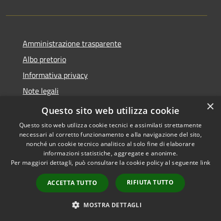
Amministrazione trasparente
Albo pretorio
Informativa privacy
Note legali
×
Dichiarazione di accessibilità
Questo sito web utilizza cookie
Questo sito web utilizza cookie tecnici e assimilati strettamente
necessari al corretto funzionamento e alla navigazione del sito,
nonché un cookie tecnico analitico al solo fine di elaborare
informazioni statistiche, aggregate e anonime.
RSS
Copyright © 2026 • Comune di
Per maggiori dettagli, può consultare la cookie policy al seguente
link
Accessibilità
Soncino • Powered by
Privacy
Municipium
Accesso
•
RIFIUTA TUTTO
ACCETTA TUTTO
Cookie
redazione
Mappa del sito
MOSTRA DETTAGLI