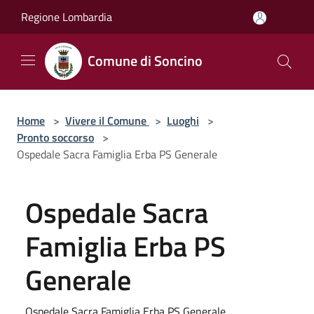
Salta al contenuto principale
Regione Lombardia
Comune di Soncino
Home
>
Vivere il Comune
>
Luoghi
>
Pronto soccorso
>
Ospedale Sacra Famiglia Erba PS Generale
Ospedale Sacra
Famiglia Erba PS
Generale
Ospedale Sacra Famiglia Erba PS Generale