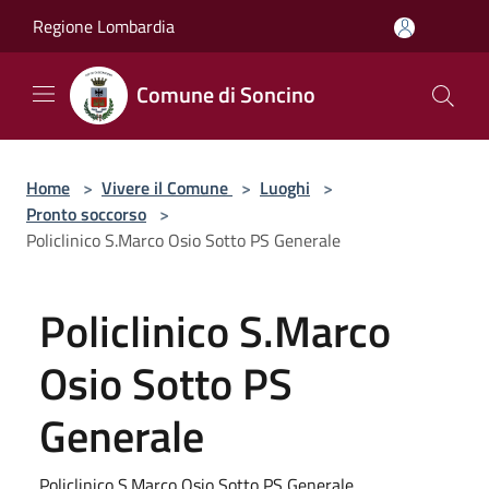
Salta al contenuto principale
Regione Lombardia
Comune di Soncino
Home
>
Vivere il Comune
>
Luoghi
>
Pronto soccorso
>
Policlinico S.Marco Osio Sotto PS Generale
Policlinico S.Marco
Osio Sotto PS
Generale
Policlinico S.Marco Osio Sotto PS Generale