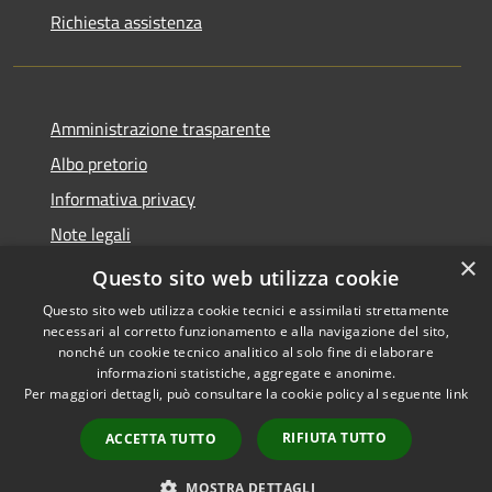
Richiesta assistenza
Amministrazione trasparente
Albo pretorio
Informativa privacy
Note legali
×
Dichiarazione di accessibilità
Questo sito web utilizza cookie
Questo sito web utilizza cookie tecnici e assimilati strettamente
necessari al corretto funzionamento e alla navigazione del sito,
nonché un cookie tecnico analitico al solo fine di elaborare
informazioni statistiche, aggregate e anonime.
RSS
Copyright © 2026 • Comune di
Per maggiori dettagli, può consultare la cookie policy al seguente
link
Accessibilità
Soncino • Powered by
Privacy
Municipium
Accesso
•
RIFIUTA TUTTO
ACCETTA TUTTO
Cookie
redazione
Mappa del sito
MOSTRA DETTAGLI