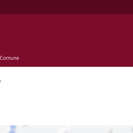
il Comune
o