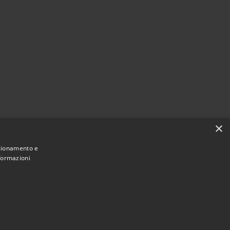
×
nzionamento e
nformazioni
Municipium
Accesso redazione
i Soncino • Powered by
•