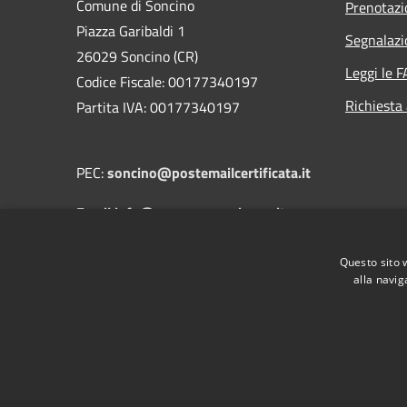
Comune di Soncino
Prenotaz
Piazza Garibaldi 1
Segnalazi
26029 Soncino (CR)
Leggi le 
Codice Fiscale: 00177340197
Richiesta
Partita IVA: 00177340197
PEC:
soncino@postemailcertificata.it
Email:info@comune.soncino.cr.it
Questo sito 
Centralino Unico: 0374 837811
alla navig
RSS
Accessibilità
Privacy
Cookie
Mappa de