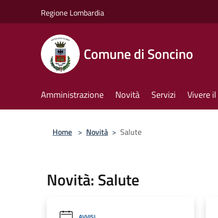
Salta al contenuto principale
Regione Lombardia
Comune di Soncino
Amministrazione
Novità
Servizi
Vivere 
Home
>
Novità
>
Salute
Novità: Salute
AVVISI