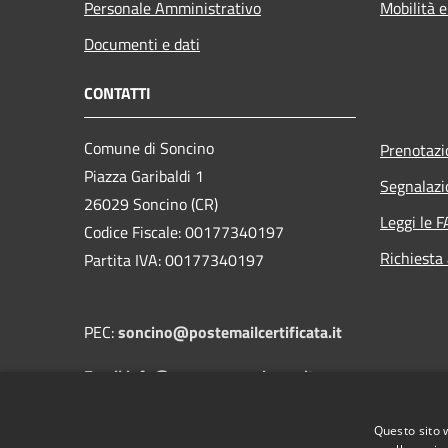
Personale Amministrativo
Mobilità e
Documenti e dati
CONTATTI
Comune di Soncino
Prenotaz
Piazza Garibaldi 1
Segnalazi
26029 Soncino (CR)
Leggi le 
Codice Fiscale: 00177340197
Richiesta
Partita IVA: 00177340197
PEC:
soncino@postemailcertificata.it
Email:info@comune.soncino.cr.it
Questo sito 
Centralino Unico: 0374 837811